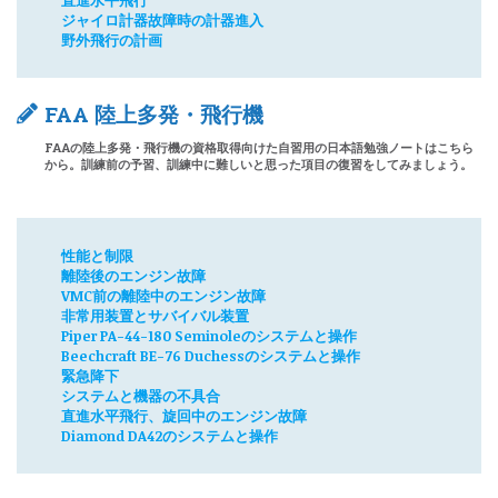
直進水平飛行
ジャイロ計器故障時の計器進入
野外飛行の計画
FAA 陸上多発・飛行機
FAAの陸上多発・飛行機の資格取得向けた自習用の日本語勉強ノートはこちら
から。訓練前の予習、訓練中に難しいと思った項目の復習をしてみましょう。
性能と制限
離陸後のエンジン故障
VMC前の離陸中のエンジン故障
非常用装置とサバイバル装置
Piper PA-44-180 Seminoleのシステムと操作
Beechcraft BE-76 Duchessのシステムと操作
緊急降下
システムと機器の不具合
直進水平飛行、旋回中のエンジン故障
Diamond DA42のシステムと操作