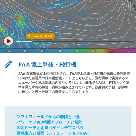
FAA陸上単発・飛行機
FAA 自家用操縦士の内容を含む、FAA陸上単発・飛行機の操縦士免許取得
に向けた自習用の日本語勉強ノートはこちらから。飛行訓練で実施するマ
ニューバーや地上訓練の内容やシラバスは、最低でもACS・PTSという基
準を満たす為の練習・訓練が組み込まれています。訓練前の予習、訓練中
に難しいと思った項目の復習をしてみましょう。
ソフトフィールドからの離陸と上昇
パワーオフ180精度アプローチと着陸
固定ピッチと定速可変ピッチプロペラ
緊急進入と着陸（シミュレーションのみ）