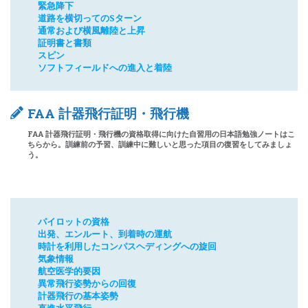
緊急降下
道路を横切ってのSターン
通常および横風離陸と上昇
証明書と書類
スピン
ソフトフィールドへの進入と着陸
FAA 計器飛行証明・飛行機
FAA 計器飛行証明・飛行機の資格取得に向けた自習用の日本語勉強ノートはこ
ちらから。訓練前の予習、訓練中に難しいと思った項目の復習をしてみましょ
う。
パイロットの資格
出発、エンルート、到着時の運航
時計を利用したコンパスヘディングへの旋回
気象情報
航空医学的要因
異常飛行姿勢からの回復
計器飛行の基本姿勢