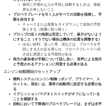
操作に不慣れな人が手回し始動するときは、操縦
席を占有しないこと
プロペラブレードを引く人がすべての活動を指揮し、手
順を担当する
チョークまたは尾翼をタイダウンして追加の予防
策とする（慎重に取り除く）
プロップの近くの地面は安定していて、破片がないよう
にすること（そうでない場合は機体の位置を調整する）
ゆるい砂利、湿った草、泥などは、プロペラを手
回しする人の足を滑らせ、プロペラブレードへ叩
き込む原因となる可能性がある
両方の参加者が手順について話し合い、音声による指示
と予想されるアクションに同意する必要がある
エンジン始動開始のセットアップ
燃料システム/エンジン制御（ポンプ、プライマー、ス
ロットル、混合）は、通常の始動用に設定する必要があ
る
イグニッション/マグネトスイッチがオフになっている
ことを確認する
回転において下降側のプロペラブレードは、まずは水平