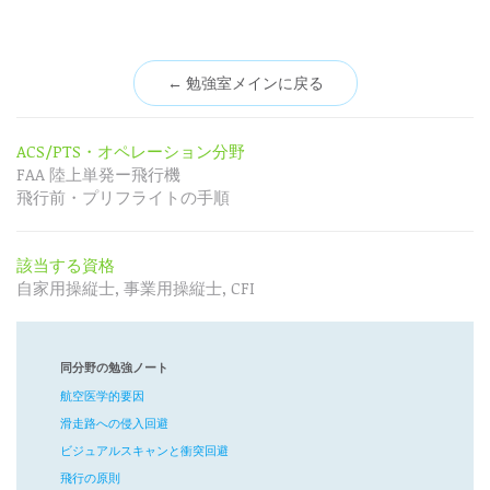
← 勉強室メインに戻る
ACS/PTS・オペレーション分野
FAA 陸上単発ー飛行機
飛行前・プリフライトの手順
該当する資格
自家用操縦士, 事業用操縦士, CFI
同分野の勉強ノート
航空医学的要因
滑走路への侵入回避
ビジュアルスキャンと衝突回避
飛行の原則