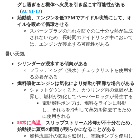
グし過ぎると機体へ火災を引き起こす可能性がある –
（
AC 91-13
）
始動後、エンジンを低RPMでアイドル状態にして、オ
イルを暖めて循環させる
スパークプラグの汚れを防ぐのに十分な熱が生成
されないため、長時間のアイドリング中において
は、エンジンが停止する可能性がある
暑い天気
シリンダーが浸水する傾向がある
フラッディング（浸水）チェックリストを使用す
る必要がある
燃料噴射エンジンは気化により始動が困難な場合がある
シャットダウンすると、カウリング内の気温が上
昇し、燃料が気化してベーパーロックが発生する
電動燃料ポンプは、燃料をラインに移動
し、それらを冷却して蒸気を除去するため
に使用される
非常に高温
– スリップストリーム冷却が不十分なため、
始動後に蒸気の問題が明らかになることがある
燃料流量計の変動を監視し、電動ポンプを使用し