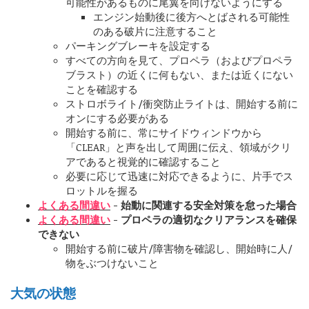
可能性があるものに尾翼を向けないようにする
エンジン始動後に後方へとばされる可能性
のある破片に注意すること
パーキングブレーキを設定する
すべての方向を見て、プロペラ（およびプロペラ
ブラスト）の近くに何もない、または近くにない
ことを確認する
ストロボライト/衝突防止ライトは、開始する前に
オンにする必要がある
開始する前に、常にサイドウィンドウから
「CLEAR」と声を出して周囲に伝え、領域がクリ
アであると視覚的に確認すること
必要に応じて迅速に対応できるように、片手でス
ロットルを握る
よくある間違い
- 始動に関連する安全対策を怠った場合
よくある間違い
- プロペラの適切なクリアランスを確保
できない
開始する前に破片/障害物を確認し、開始時に人/
物をぶつけないこと
大気の状態