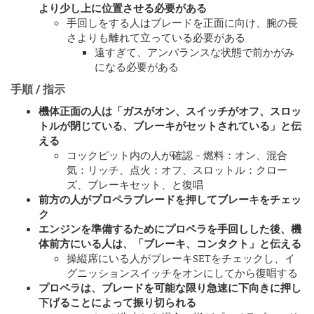
より少し上に位置させる必要がある
手回しをする人はブレードを正面に向け、腕の長
さよりも離れて立っている必要がある
遠すぎて、アンバランスな状態で前かがみ
になる必要がある
手順 / 指示
機体正面の人は「ガスがオン、スイッチがオフ、スロッ
トルが閉じている、ブレーキがセットされている」と伝
える
コックピット内の人が確認 - 燃料：オン、混合
気：リッチ、点火：オフ、スロットル：クロー
ズ、ブレーキセット、と復唱
前方の人がプロペラブレードを押してブレーキをチェッ
ク
エンジンを準備するためにプロペラを手回しした後、機
体前方にいる人は、「ブレーキ、コンタクト」と伝える
操縦席にいる人がブレーキSETをチェックし、イ
グニッションスイッチをオンにしてから復唱する
プロペラは、ブレードを可能な限り急速に下向きに押し
下げることによって振り切られる