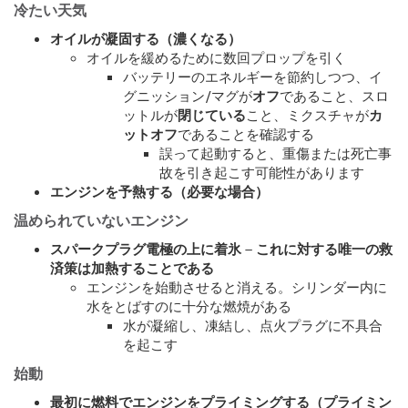
冷たい天気
オイルが凝固する（濃くなる）
オイルを緩めるために数回プロップを引く
バッテリーのエネルギーを節約しつつ、イ
グニッション/マグが
オフ
であること、スロ
ットルが
閉じている
こと、ミクスチャが
カ
ットオフ
であることを確認する
誤って起動すると、重傷または死亡事
故を引き起こす可能性があります
エンジンを予熱する（必要な場合）
温められていないエンジン
スパークプラグ電極の上に着氷 – これに対する唯一の救
済策は加熱することである
エンジンを始動させると消える。シリンダー内に
水をとばすのに十分な燃焼がある
水が凝縮し、凍結し、点火プラグに不具合
を起こす
始動
最初に燃料でエンジンをプライミングする（プライミン