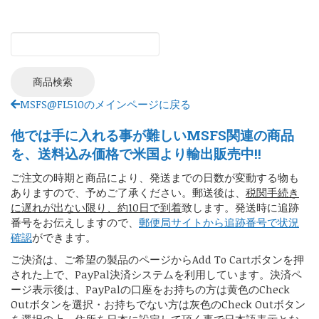
MSFS@FL510のメインページに戻る
他では手に入れる事が難しいMSFS関連の商品
を、送料込み価格で米国より輸出販売中!!
ご注文の時期と商品により、発送までの日数が変動する物も
ありますので、予めご了承ください。郵送後は、
税関手続き
に遅れが出ない限り、約10日で到着
致します。発送時に追跡
番号をお伝えしますので、
郵便局サイトから追跡番号で状況
確認
ができます。
ご決済は、ご希望の製品のページからAdd To Cartボタンを押
された上で、PayPal決済システムを利用しています。決済ペ
ージ表示後は、PayPalの口座をお持ちの方は黄色のCheck
Outボタンを選択・お持ちでない方は灰色のCheck Outボタン