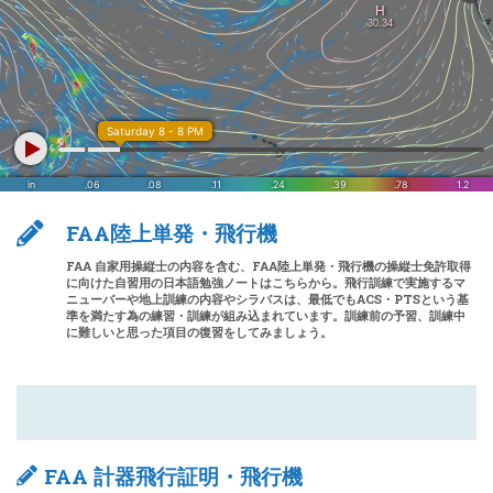
FAA陸上単発・飛行機
FAA 自家用操縦士の内容を含む、FAA陸上単発・飛行機の操縦士免許取得
に向けた自習用の日本語勉強ノートはこちらから。飛行訓練で実施するマ
ニューバーや地上訓練の内容やシラバスは、最低でもACS・PTSという基
準を満たす為の練習・訓練が組み込まれています。訓練前の予習、訓練中
に難しいと思った項目の復習をしてみましょう。
FAA 計器飛行証明・飛行機