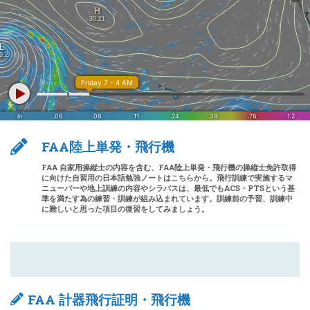
FAA陸上単発・飛行機
FAA 自家用操縦士の内容を含む、FAA陸上単発・飛行機の操縦士免許取得
に向けた自習用の日本語勉強ノートはこちらから。飛行訓練で実施するマ
ニューバーや地上訓練の内容やシラバスは、最低でもACS・PTSという基
準を満たす為の練習・訓練が組み込まれています。訓練前の予習、訓練中
に難しいと思った項目の復習をしてみましょう。
FAA 計器飛行証明・飛行機