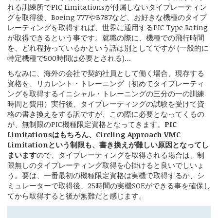
れる訓練所でPIC Limitationsが付属しないタイプレーティン
グを取得後、Boeing 777やB787など、お好きな機種のタイプ
レーティングを取得すれば、世界に通用するPIC Type Rating
が取得できるという事です。就職の際に、機種での飛行時間
を、どれ程持っているかという話は別としてですが (一般的に
特定機種で500時間は必要とされる)…
ちなみに、海外の会社で契約社員として働く場合、現存する
資格を、リカレント・トレーニング（初めてタイプレーティ
ングを取得するイニシャル・トレーニングの三分の一の訓練
時間と費用）実行後、タイプレーティングの試験を受けて資
格の書き換えをする訳ですが、この際に必要となってくるの
が、無制限のPIC機種限定資格となってきます。
PIC
Limitationsはもちろん、Circling Approach VMC
Limitationという制限も、書き換えが難しい原因となってし
まいます
ので、タイプレーティングを取得される場合は、制
限無しのタイプレーティング取得を心掛けると良いでしいょ
う。要は、一番最初の機種限定資格は実機で取得するか、シ
ミュレーターで取得後、25時間の実機SOEができる事を確保し
てから取得すると後が無難だと感じます。