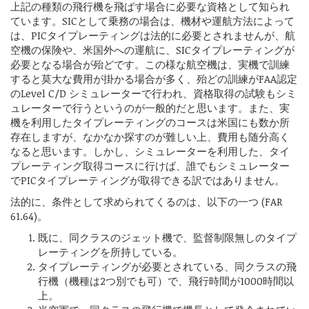
上記の種類の飛行機を飛ばす場合に必要な資格として知られ
ています。SICとして乗務の場合は、機材や運航方法によって
は、PICタイプレーティングは法的に必要とされませんが、航
空機の保険や、米国外への運航に、SICタイプレーティングが
必要となる場合が殆どです。この様な航空機は、実機で訓練
すると莫大な費用が掛かる場合が多く、殆どの訓練がFAA認定
のLevel C/D シミュレーターで行われ、資格取得の試験もシミ
ュレーターで行うというのが一般的だと思います。また、実
機を利用したタイプレーティングのコースは米国にも数か所
存在しますが、なかなか探すのが難しい上、費用も随分高く
なると思います。しかし、シミュレーターを利用した、タイ
プレーティング取得コースに行けば、誰でもシミュレーター
でPICタイプレーティングが取得できる訳ではありません。
法的に、条件として求められてくるのは、以下の一つ (FAR
61.64)。
既に、同クラスのジェット機で、監督制限無しのタイプ
レーティングを所持している。
タイプレーティングが必要とされている、同クラスの飛
行機（機種は2つ別でも可）で、飛行時間が1000時間以
上。