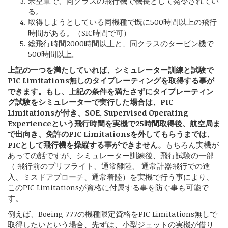
米空軍で、同クラスの飛行機で機長として発令されてい
る。
取得しようとしている同機種で既に500時間以上の飛行
時間がある。（SIC時間で可）
総飛行時間2000時間以上と、同クラスのタービン機で
500時間以上。
上記の一つを満たしていれば、シミュレーター訓練と試験で
PIC Limitations無しのタイプレーティングを取得する事が
できます。もし、上記の条件を満たさずにタイプレーティン
グ試験をシミュレーターで実行した場合は、PIC
Limitationsが付き、SOE, Supervised Operating
Experienceという飛行時間を実機で25時間取得後、航空局ま
で出向き、免許のPIC Limitationsを外してもらうまでは、
PICとして飛行機を操縦する事ができません。
もちろん実機が
あっての話ですが、シミュレーター訓練後、飛行試験の一部
（ 飛行前のプリフライト、通常離陸、 通常計器飛行での進
入、ミスドアプローチ、通常着陸）を実機で行う事により、
このPIC Limitationsが資格に付属する事を防ぐ事も可能で
す。
例えば、Boeing 777の機種限定資格をPIC Limitations無しで
取得したいという場合、先ずは、小型ジェットの実機が借り