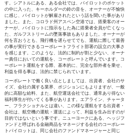
す。シアトルにある、ある会社では、パイロットのポケット
の中に入った、キーホルダーの鈴の音を、オーナーが不愉快
に感じ、パイロットが解雇されたという話を聞いた事があり
ました。また、コロラド州アスペン空港では、搭乗客のオー
ナーが、パイロットに指示をした為に搭乗者全員が亡くなっ
た、ガルフストリームの墜落事故もありました。オーナーが
何を言おうとも、飛行機を遅らせてでも、運航に際して最善
の事が実行できるコーポレートフライト部署の設立の大事さ
を感じます。このような、法的に制約が割と少ない、オーナ
ー責任においての運航を、コーポレートと呼んでいます。コ
ーポレート運航をする際、基本的に、完全な部外者を乗せ、
利益を得る事は、法的に禁じられています。
コーポレートで働く良い点としましては、出資者、会社のサ
イズ、会社の属する業界、ポジションにもよりますが、一般
的に高額な給料、また、航空運送会社では、通常あり得ない
福利厚生が付いてくる事があります。エアライン、チャータ
ー、フラクショナルとは違い、この様な運航をする出資者・
会社は、航空機の運航・運送によって、利益を生み出すのが
目的ではないという事です。ニューヨークにある、ヘッジフ
ァンドと呼ばれる金融商品をマネージする会社のコーポレー
トパイロットは、同じ会社のファンドマネージャーと同じ