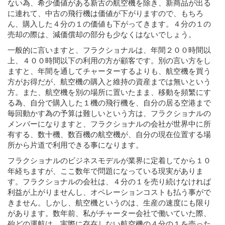
ない為、希少価値がある新古の航空機を除き、新商品が出る
に連れて、中古の飛行機は価値が下がりますので、もちろ
ん、購入した４分の１の価値も下がってきます。４分の１の
売却の際は、減価償却の部分も少なくはないでしょう。
一般的に言いますと、フラクショナルは、年間２００時間以
上、４００時間以下の利用の方が顧客です。別の言い方をし
ますと、年間を通してチャーターするよりも、航空機を買う
方がお得だが、航空機の購入と維持の資産までは無いという
方。また、航空機を別の場所に置いたまま、移動を頻繁にす
る為、自分で購入した１機の飛行機を、自分の居る空港まで
毎回動かす為の予算は難しいという方は、フラクショナルの
メンバーになりますと、フラクショナルの会社が世界中に所
有する、数十機、数百機の航空機が、自分の現在位置する場
所から片道で利用できる事になります。
フラクショナルのビジネスモデルが業界に定着してから１０
年経ちますが、ここ数年で問題になっている現実がありま
す。フラクショナルの会社は、４分の１を売り続けなければ
利益が上がりませんし、オペレーションコストも払う事がで
きません。しかし、航空機というのは、生産の速度にも限り
があります。数年前、私がチャーター会社で働いていた際、
殆どの運航は、実際に存在しない航空機の４分の１を売った