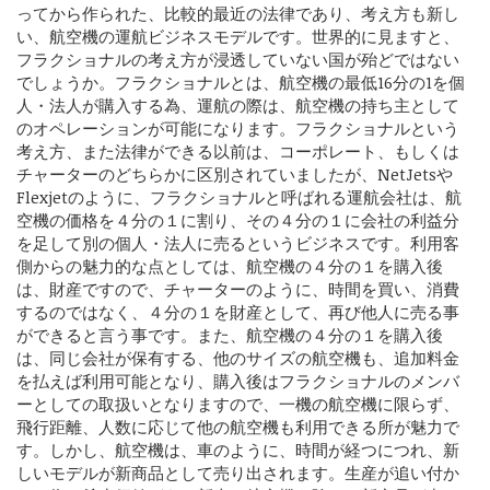
ってから作られた、比較的最近の法律であり、考え方も新し
い、航空機の運航ビジネスモデルです。世界的に見ますと、
フラクショナルの考え方が浸透していない国が殆どではない
でしょうか。フラクショナルとは、航空機の最低16分の1を個
人・法人が購入する為、運航の際は、航空機の持ち主として
のオペレーションが可能になります。フラクショナルという
考え方、また法律ができる以前は、コーポレート、もしくは
チャーターのどちらかに区別されていましたが、NetJetsや
Flexjetのように、フラクショナルと呼ばれる運航会社は、航
空機の価格を４分の１に割り、その４分の１に会社の利益分
を足して別の個人・法人に売るというビジネスです。利用客
側からの魅力的な点としては、航空機の４分の１を購入後
は、財産ですので、チャーターのように、時間を買い、消費
するのではなく、４分の１を財産として、再び他人に売る事
ができると言う事です。また、航空機の４分の１を購入後
は、同じ会社が保有する、他のサイズの航空機も、追加料金
を払えば利用可能となり、購入後はフラクショナルのメンバ
ーとしての取扱いとなりますので、一機の航空機に限らず、
飛行距離、人数に応じて他の航空機も利用できる所が魅力で
す。しかし、航空機は、車のように、時間が経つにつれ、新
しいモデルが新商品として売り出されます。生産が追い付か