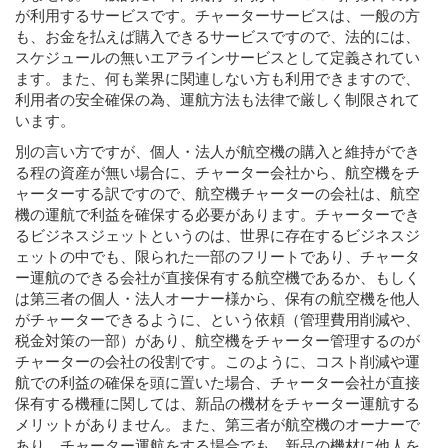
が利用するサービスです。チャーターサービスは、一般の方
も、お金を払えば購入できるサービスですので、法的には、
スケジュールの無いエアラインサービスとして定義されてい
ます。また、何も業界に関連しない方も利用できますので、
利用者の安全確保の為、運航方法も法律で厳しく制限されて
います。
別の言い方ですが、個人・法人が航空機の購入と維持ができ
る程の資産が無い場合に、チャーター会社から、航空機をチ
ャーターする訳ですので、航空機チャーターの会社は、航空
機の運航で利益を確保する必要があります。チャーターでき
るビジネスジェットというのは、世界に存在するビジネスジ
ェットの中でも、限られた一部のフリートであり、チャータ
ー運航のできる会社が直接保有する航空機であるか、もしく
は第三者の個人・法人オーナー様から、保有の航空機を他人
がチャーターできるように、という依頼（管理費用削減や、
税金対策の一部）があり、航空機をチャーター管理するのが
チャーターの会社の役割です。このように、コスト削減や運
航での利益の確保を頭に置いた場合、チャーター会社が直接
保有する機種に関しては、新品の機材をチャーター運航する
メリットがありません。また、第三者が航空機のオーナーで
あり、チャーター運航をする場合でも、新品の機材に他人を