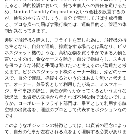
えると、法的控訴において、持ち主個人への責任を避けるた
め、Limited Liability Corporationという会社を設置するの
が、通常のやり方でしょう。自分で管理して飛ばす飛行機
と、プロを雇って飛ばす飛行機では、運航目的と、管理の体
制が異なってきます。
趣味で飛行機を購入し、フライトを楽しむ為に、飛行機の持
ち主となり、自分で運航、操縦をする場合とは異なり、ビジ
ネスジェット機のような、高額な物を買う事ができる人物と
言いますのは、希なケースを除き、自分で操縦をし、スキル
を保つような時間と手間は避けたいと考えるのが普通だと考
えます。ビジネスジェッット機のオーナー様は、殆どのケー
スで、自分で運航、操縦するというのはあまり無いと考えま
す。オーナー、兼乗客として利用したが為に、ミスマネー
ジ、事件事故の際は、責任が降りかかってくるというような
状況は、出資者の立場から考えれば不利な物ではないでしょ
うか。コーポレートフライト部門は、乗客として利用する航
空機の出資者を、運航のプロとして代表するポジションなの
です。
このようなポジションの特徴としては、出資者の理念によっ
て、自分の仕事が左右される点をよく理解する必要がありま