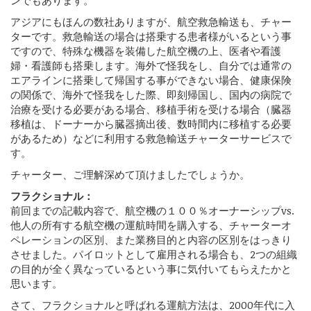
アジアにもほんの数社ありますが、航空救急輸送も、チャー
ターです。救急輸送の場合は搭乗する患者様がいるという事
ですので、特殊な機器を装備した航空機の上、医者や看護
婦・看護師も搭乗します。海外で怪我をし、自分では通常の
エアラインに搭乗して帰国する事ができない場合、健康保険
の関係で、海外で怪我をした際、即刻帰国し、国内の病院で
治療を受ける必要がある場合、移植手術を受ける場合（臓器
移植は、ドーナーから臓器摘出後、数時間内に移植する必要
があるため）などに利用する救急輸送チャーターサービスで
す。
チャーター、ご理解深めて頂けましたでしょうか。
フラクショナル：
前回までの記載内容で、航空機の１００％オーナーシップvs.
他人の所有する航空機の運航時間を購入する、チャーターオ
ペレーションの区別、また業務目的と内容の区別をはっきり
させました。パイロットとして雇用される場合も、2つの組織
の目的が全く異なっているという事に気付いてもらえたかと
思います。
さて、フラクショナルと呼ばれる運航方法は、2000年代に入