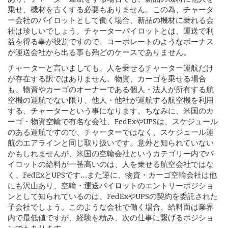
乗せ、機材を古くする必要もありません。この為、チャータ
ー会社のパイロットとして働く場合、新品の機材に乗れる会
社は珍しいでしょう。チャーターパイロットとは、運送で利
益を得る事が役割ですので、コーポレートのようなボーナス
が運送会社から出る事も殆どのケースでありません。
チャーターと言いましても、人を乗せるチャーター運航だけ
が存在する訳ではありません。物資、カーゴを乗せる場合
も、物資やカーゴのオーナーである個人・法人が所有する航
空機の運航でない限り、他人・他社が運航する航空機を利用
する、チャーターという事になります。ちなみに、米国のカ
ーゴ・物資空輸で有名な会社、FedExやUPSは、スケジュール
のある運航ですので、チャーターではなく、スケジュール運
航のエアラインと同じ取り扱いです。意外と知られていない
かもしれませんが、米国の空輸会社というカテゴリー内でパ
イロットの給料が一番高いのは、人を乗せる航空会社ではな
く、FedExとUPSです…また逆に、物資・カーゴ空輸会社は他
にも沢山あり、空輸・運送パイロットのエントリーポジショ
ンとして知られているのは、FedExやUPSの契約を委託された
子会社でしょう。このような会社で働く場合、給料面は業界
内で最低値ですが、経験を積み、次の仕事に繋げるポジショ
ンでもあります。