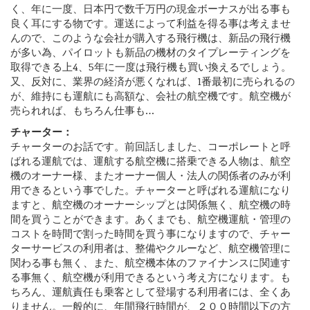
く、年に一度、日本円で数千万円の現金ボーナスが出る事も
良く耳にする物です。運送によって利益を得る事は考えませ
んので、このような会社が購入する飛行機は、新品の飛行機
が多い為、パイロットも新品の機材のタイプレーティングを
取得できる上4、5年に一度は飛行機も買い換えるでしょう。
又、反対に、業界の経済が悪くなれば、1番最初に売られるの
が、維持にも運航にも高額な、会社の航空機です。航空機が
売られれば、もちろん仕事も…
チャーター：
チャーターのお話です。前回話しました、コーポレートと呼
ばれる運航では、運航する航空機に搭乗できる人物は、航空
機のオーナー様、またオーナー個人・法人の関係者のみが利
用できるという事でした。チャーターと呼ばれる運航になり
ますと、航空機のオーナーシップとは関係無く、航空機の時
間を買うことができます。あくまでも、航空機運航・管理の
コストを時間で割った時間を買う事になりますので、チャー
ターサービスの利用者は、整備やクルーなど、航空機管理に
関わる事も無く、また、航空機本体のファイナンスに関連す
る事無く、航空機が利用できるという考え方になります。も
ちろん、運航責任も乗客として登場する利用者には、全くあ
りません。一般的に、年間飛行時間が、２００時間以下の方