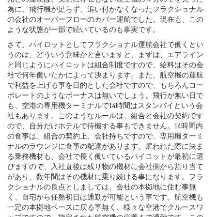
為に、飛行機が足らず、追い付かなくなったフラクショナル
の会社のオーバーフローのカバー運航でした。現在も、この
ような状態が一部で続いているのも事実です。
さて、パイロットとしてフラクショナル運航会社で働くとい
うのは、どういう意味かと言いますと、まずは、エアライン
と同じようにパイロットは組合制度ですので、給料はその会
社で何年働いたかによって決まります。また、航空機の運航
で利益を上げる事を目的とした会社ですので、もちろんコー
ポレートのようなボーナスは無いでしょう。飛行が無い日で
も、空港の専用機ターミナルで14時間はスタンバイという会
社もあります。このようなルールは、組合と会社の契約です
ので、自分だけホテルで待機する事もできません。14時間内
の食事は、組合の契約上、会社持ちですので、専用機ターミ
ナルのラウンジに食事の配達があります。雇われた際に決ま
る乗務機材も、会社で長く働いているパイロットが最初に選
びますので、入社直後は残り物の機材に会社側から割り当て
があり、数年間はその機材に乗り続ける事になります。フラ
クショナルの良点としましては、会社の本拠地に住む事無
く、自宅から任務初日は通勤が可能という事です。航空機も
一定の本拠地ベースに戻る事無く、様々な空港でクルースワ
ップですので、指定された航空機の位置まで通勤です。この