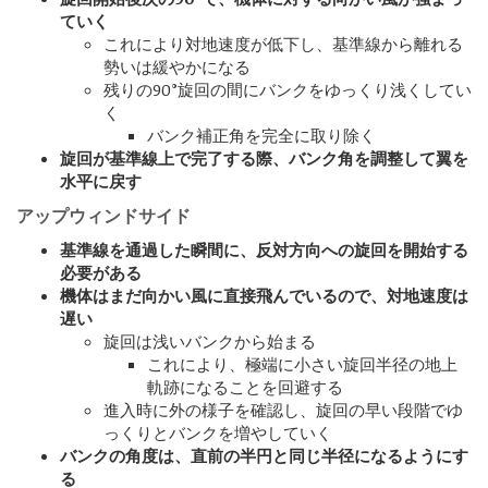
ていく
これにより対地速度が低下し、基準線から離れる
勢いは緩やかになる
残りの90°旋回の間にバンクをゆっくり浅くしてい
く
バンク補正角を完全に取り除く
旋回が基準線上で完了する際、バンク角を調整して翼を
水平に戻す
アップウィンドサイド
基準線を通過した瞬間に、反対方向への旋回を開始する
必要がある
機体はまだ向かい風に直接飛んでいるので、対地速度は
遅い
旋回は浅いバンクから始まる
これにより、極端に小さい旋回半径の地上
軌跡になることを回避する
進入時に外の様子を確認し、旋回の早い段階でゆ
っくりとバンクを増やしていく
バンクの角度は、直前の半円と同じ半径になるようにす
る