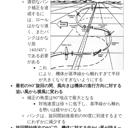
適切なバン
ク補正を達
成するに
は、ロール
はかなり速
く、またバ
ンクはかな
り急
（40/45°）
である必要
がある
これ
により、機体が基準線から離れすぎて半径
が大きくなりすぎないようにする
最初の90°旋回の間、風向きは機体の進行方向に対する
追い風から横風に変わる
補正の角度は90°地点で最大となる
対地速度は徐々に低下し、基準線から離れ
る勢いは緩やかになる
バンクは、旋回開始後最初の90度に到達するまで
にわずかに減少する
旋回開始後次の90°で、機体に対する向かい風が強まっ