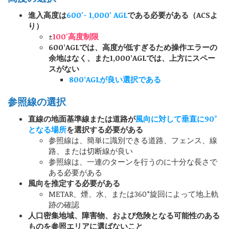
進入高度は
600'- 1,000' AGL
である必要がある（ACSよ
り）
±
100'高度制限
600’AGLでは、高度が低すぎるため操作エラーの
余地はなく、また1,000’AGLでは、上方にスペー
スがない
800’AGLが良い選択である
参照線の選択
直線の地面基準線または道路が
風向に対して垂直に90°
となる場所
を選択する必要がある
参照線は、簡単に識別できる道路、フェンス、線
路、または切断線が良い
参照線は、一連のターンを行うのに十分な長さで
ある必要がある
風向を推定する必要がある
METAR、煙、水、または360°旋回によって地上軌
跡の確認
人口密集地域、障害物、および危険となる可能性のある
ものを参照エリアに選ばないこと