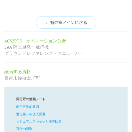
← 勉強室メインに戻る
ACS/PTS・オペレーション分野
FAA 陸上単発ー飛行機
グラウンドレファレンス・マニューバー
該当する資格
自家用操縦士, CFI
同分野の勉強ノート
航空医学的要因
滑走路への侵入回避
ビジュアルスキャンと衝突回避
飛行の原則