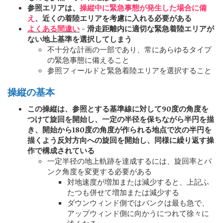
参照エリアは、
操縦中に緊急事態が発生した場合に備
え
、近くの着陸エリアを考慮に入れる必要がある
よくある間違い
- 滑走距離内に適切な緊急着陸エリアが
ない地上基準を選択してしまう
不十分な計画の一部であり、常にあらゆるタイプ
の緊急事態に備えること
参照フィールドと緊急着陸エリアを選択すること
操縦の基本
この操縦は、参照とする基準線に対して90度の角度を
つけて旋回を開始し、一定の半径を保ちながら半円を描
き、開始から180度の角度が作られる地点で次の半円を
描くよう反対方向への旋回を開始し、同様に繰り返す操
作で構成されている
一定半径の地上軌跡を達成するには、旋回率とバ
ンク角度を変更する必要がある
対地速度が増加または減少すると、上記ふ
たつも併せて増加または減少する
ダウンウィンド側ではバンクは最も急で、
アップウィンド側に向かうにつれて徐々に