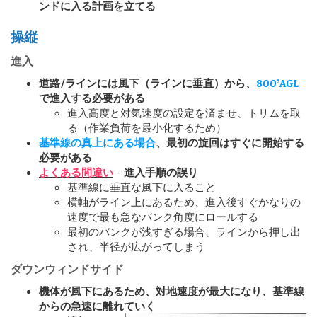
ンドに入る計画を立てる
操縦
進入
道路/ラインには風下（ラインに垂直）から、
800’AGL
で進入する必要がある
進入高度と対気速度の設定を済ませ、トリムを取
る（作業負荷を最小化するため）
基準線の真上にある場合
、最初の旋回はすぐに開始する
必要がある
よくある間違い
- 進入手順の誤り
基準線に垂直な風下に入ること
横軸がライン上にあるため、進入後すぐかなりの
速度で最も急なバンク角度にロールする
最初のバンクが浅すぎる場合、ラインから押し出
され、半径が広がってしまう
ダウンウィンドサイド
機体が風下にあるため、対地速度が最大になり、基準線
からの急速に離れていく