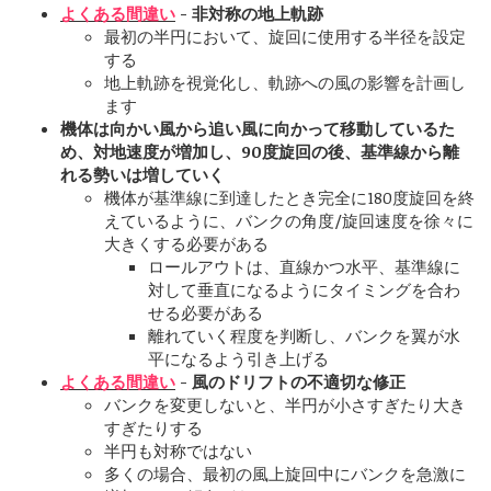
よくある間違い
- 非対称の地上軌跡
最初の半円において、旋回に使用する半径を設定
する
地上軌跡を視覚化し、軌跡への風の影響を計画し
ます
機体は向かい風から追い風に向かって移動しているた
め、対地速度が増加し、90度旋回の後、基準線から離
れる勢いは増していく
機体が基準線に到達したとき完全に180度旋回を終
えているように、バンクの角度/旋回速度を徐々に
大きくする必要がある
ロールアウトは、直線かつ水平、基準線に
対して垂直になるようにタイミングを合わ
せる必要がある
離れていく程度を判断し、バンクを翼が水
平になるよう引き上げる
よくある間違い
- 風のドリフトの不適切な修正
バンクを変更しないと、半円が小さすぎたり大き
すぎたりする
半円も対称ではない
多くの場合、最初の風上旋回中にバンクを急激に