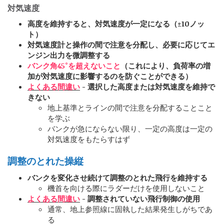
対気速度
高度を維持すると、対気速度が一定になる（±10ノッ
ト）
対気速度計と操作の間で注意を分配し、必要に応じてエ
ンジン出力を微調整する
バンク角45°を超えないこと
（これにより、負荷率の増
加が対気速度に影響するのを防ぐことができる）
よくある間違い
- 選択した高度または対気速度を維持で
きない
地上基準とラインの間で注意を分配することこと
を学ぶ
バンクが急にならない限り、一定の高度は一定の
対気速度をもたらすはず
調整のとれた操縦
バンクを変化させ続けて調整のとれた飛行を維持する
機首を向ける際にラダーだけを使用しないこと
よくある間違い
- 調整されていない飛行制御の使用
通常、地上参照線に固執した結果発生しがちであ
る