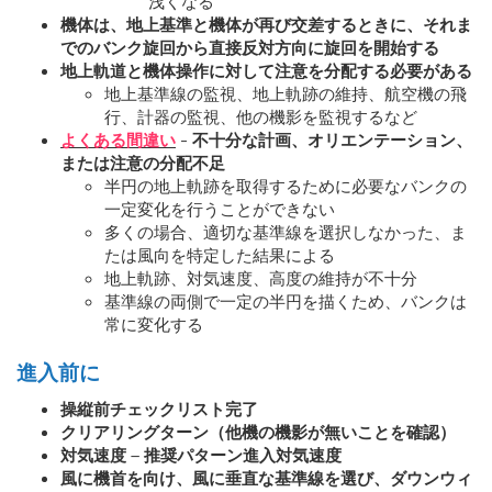
浅くなる
機体は、地上基準と機体が再び交差するときに、それま
でのバンク旋回から直接反対方向に旋回を開始する
地上軌道と機体操作に対して注意を分配する必要がある
地上基準線の監視、地上軌跡の維持、航空機の飛
行、計器の監視、他の機影を監視するなど
よくある間違い
- 不十分な計画、オリエンテーション、
または注意の分配不足
半円の地上軌跡を取得するために必要なバンクの
一定変化を行うことができない
多くの場合、適切な基準線を選択しなかった、ま
たは風向を特定した結果による
地上軌跡、対気速度、高度の維持が不十分
基準線の両側で一定の半円を描くため、バンクは
常に変化する
進入前に
操縦前チェックリスト完了
クリアリングターン（他機の機影が無いことを確認）
対気速度 – 推奨パターン進入対気速度
風に機首を向け、風に垂直な基準線を選び、ダウンウィ