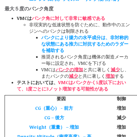
最大５度のバンク角度
VMCは
バンク角に対して非常に敏感である
非現実的な低速状態を防ぐために、動作中のエン
ジンへのバンクは制限される
バンクにより揚力の水平成分は、非対称的
な状態にある推力に対抗するためのラダー
を補助する
推奨されるバンク角度は機体の製造メーカ
ー毎に設定され、VMCを下げる
VMCは
バンクの増加
と共に著しく
減少
し、
またバンクの
減少
と共に著しく
増加
する
テストにおいては、
VMCはバンクかく5度以下におい
て、1度ごとに3ノット増加する可能性がある
要因
制御
CG（重心） - 前方
増加
CG – 後方
減少
Weight（重量） – 増加
増加
Density Altitude（密度高度） – 高
増加