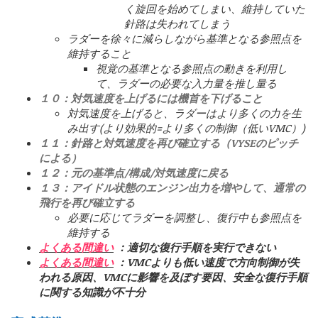
く旋回を始めてしまい、維持していた
針路は失われてしまう
ラダーを徐々に減らしながら基準となる参照点を
維持すること
視覚の基準となる参照点の動きを利用し
て、ラダーの必要な入力量を推し量る
１０：対気速度を上げるには機首を下げること
対気速度を上げると、ラダーはより多くの力を生
み出す(より効果的=より多くの制御（低いVMC）)
１１：針路と対気速度を再び確立する（VYSEのピッチ
による）
１２：元の基準点/構成/対気速度に戻る
１３：アイドル状態のエンジン出力を増やして、通常の
飛行を再び確立する
必要に応じてラダーを調整し、復行中も参照点を
維持する
よくある間違い
：適切な復行手順を実行できない
よくある間違い
：VMCよりも低い速度で方向制御が失
われる原因、VMCに影響を及ぼす要因、安全な復行手順
に関する知識が不十分