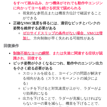
をすべて踏み込み、かつ機体がそれでも動作中エンジン
に向かってヨーを続ける状況で認められる
視覚的な参照点または機首方位計で確認すること
ができる
正確なVMC速度を得るには、適切なピッチとバンクの
姿勢を維持する必要がある
ゼロサイドスリップの条件がない場合、VMCは増
加し
、方向制御が早く失われる可能性がある
回復操作
制御不能なヨーの瞬間
、または失速に関連する症状が認
識され、回復する
ピッチ姿勢が小さくなるにつれ、動作中のエンジン出力
を小さく絞る必要がある
スロットルを絞ると、ヨーイングの問題が解決す
る傾向がある（スラストモーメントの減少によ
る）
ピッチを下げると対気速度が上がり、ラダーがよ
り効果的になる
出力を下げることで、ラダーが克服しなければな
らないヨーの量を減らし、機首を下げることで、