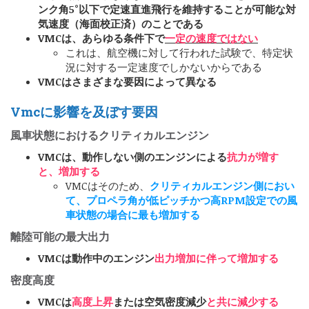
ンク角5°以下で定速直進飛行を維持することが可能な対
気速度（海面校正済）のことである
VMCは、あらゆる条件下で
一定の速度ではない
これは、航空機に対して行われた試験で、特定状
況に対する一定速度でしかないからである
VMCはさまざまな要因によって異なる
Vmcに影響を及ぼす要因
風車状態におけるクリティカルエンジン
VMCは、動作しない側のエンジンによる
抗力が増す
と、増加する
VMCはそのため、
クリティカルエンジン側におい
て、プロペラ角が低ピッチかつ高RPM設定での風
車状態の場合に最も増加する
離陸可能の最大出力
VMCは動作中のエンジン
出力増加に伴って増加する
密度高度
VMCは
高度上昇
または空気密度減少
と共に減少する