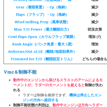
Gear（着陸装置） – Up（格納）
減少
Flaps（フラップ） – Up（格納）
減少
Wind milling Prop（風車状態）
減少
Max T/O Power（最大離陸出力）
状況次第
Cowl Flaps Open（カウルフラップ展開）
増加
(?)
Bank Angle
(バンク角度：最大 5度)
増加
Airborne/Out of GE（離陸/地面効果外）
減少
Trimmed for T/O（離陸設定トリム）
どちらの場合
Vmc＆制御不能
動作中のエンジンから延びるスラストのアームによるモ
ーメントが、ラダーのモーメントを超えると
制御が失わ
れる
ラダーは制御を維持できず、
機体は停止したエン
ジンの方向へ旋回する
制御不能状態の判別は、
動作中エンジンほ方向へラダー