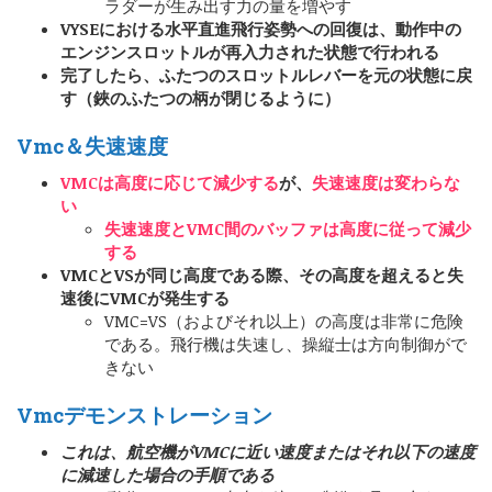
ラダーが生み出す力の量を増やす
VYSEにおける水平直進飛行姿勢への回復は、動作中の
エンジンスロットルが再入力された状態で行われる
完了したら、ふたつのスロットルレバーを元の状態に戻
す（鋏のふたつの柄が閉じるように）
Vmc＆失速速度
VMCは高度に応じて減少する
が、
失速速度は変わらな
い
失速速度とVMC間のバッファは高度に従って減少
する
VMCとVSが同じ高度である際、その高度を超えると失
速後にVMCが発生する
VMC=VS（およびそれ以上）の高度は非常に危険
である。飛行機は失速し、操縦士は方向制御がで
きない
Vmcデモンストレーション
これは、航空機がVMCに近い速度またはそれ以下の速度
に減速した場合の手順である