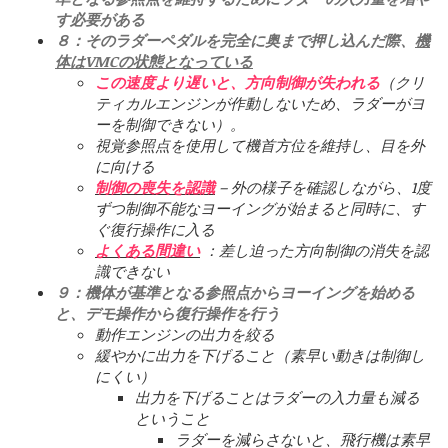
す必要がある
８：そのラダーペダルを完全に奥まで押し込んだ際、
機
体はVMCの状態となっている
この速度より遅いと、方向制御が失われる
（クリ
ティカルエンジンが作動しないため、ラダーがヨ
ーを制御できない）。
視覚参照点を使用して機首方位を維持し、目を外
に向ける
制御の喪失を認識
– 外の様子を確認しながら、1度
ずつ制御不能なヨーイングが始まると同時に、す
ぐ復行操作に入る
よくある間違い
：差し迫った方向制御の消失を認
識できない
９：機体が基準となる参照点からヨーイングを始める
と、デモ操作から復行操作を行う
動作エンジンの出力を絞る
緩やかに出力を下げること（素早い動きは制御し
にくい）
出力を下げることはラダーの入力量も減る
ということ
ラダーを減らさないと、飛行機は素早