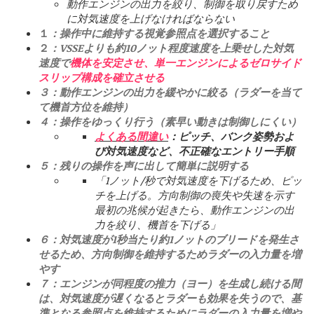
動作エンジンの出力を絞り、制御を取り戻すため
に対気速度を上げなければならない
１
：
操作中に維持する視覚参照点を選択すること
２
：
VSSEよりも約10ノット程度速度を上乗せした対気
速度で
機体を安定させ、
単一エンジンによるゼロサイド
スリップ構成を確立させる
３：動作エンジンの出力を緩やかに絞る（ラダーを当て
て機首方位を維持）
４：操作をゆっくり行う（素早い動きは制御しにくい）
よくある間違い
：ピッチ、バンク姿勢およ
び対気速度など、不正確なエントリー手順
５：残りの操作を声に出して簡単に説明する
「1ノット/秒で対気速度を下げるため、ピッ
チを上げる。方向制御の喪失や失速を示す
最初の兆候が起きたら、動作エンジンの出
力を絞り、機首を下げる」
６：対気速度が1秒当たり約1ノットのブリードを発生さ
せるため、方向制御を維持するためラダーの入力量を増
やす
７：エンジンが同程度の推力（ヨー）を生成し続ける間
は、対気速度が遅くなるとラダーも効果を失うので、基
準となる参照点を維持するためにラダーの入力量を増や