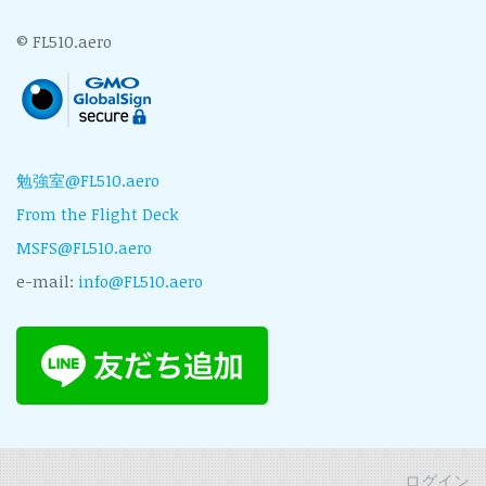
© FL510.aero
勉強室@FL510.aero
From the Flight Deck
MSFS@FL510.aero
e-mail:
info@FL510.aero
ログイン