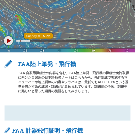
FAA陸上単発・飛行機
FAA 自家用操縦士の内容を含む、FAA陸上単発・飛行機の操縦士免許取得
に向けた自習用の日本語勉強ノートはこちらから。飛行訓練で実施するマ
ニューバーや地上訓練の内容やシラバスは、最低でもACS・PTSという基
準を満たす為の練習・訓練が組み込まれています。訓練前の予習、訓練中
に難しいと思った項目の復習をしてみましょう。
FAA 計器飛行証明・飛行機