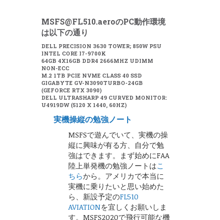
MSFS@FL510.aeroのPC動作環境
は以下の通り
DELL PRECISION 3630 TOWER; 850W PSU
INTEL CORE I7-9700K
64GB 4X16GB DDR4 2666MHZ UDIMM
NON-ECC
M.2 1TB PCIE NVME CLASS 40 SSD
GIGABYTE GV-N3090TURBO-24GB
(GEFORCE RTX 3090)
DELL ULTRASHARP 49 CURVED MONITOR:
U4919DW (5120 X 1440, 60HZ)
実機操縦の勉強ノート
MSFSで遊んでいて、実機の操
縦に興味が有る方、自分で勉
強はできます。まず始めにFAA
陸上単発機の勉強ノートは
こ
ちら
から。アメリカで本当に
実機に乗りたいと思い始めた
ら、新設予定の
FL510
AVIATION
を宜しくお願いしま
す。MSFS2020で飛行可能な機