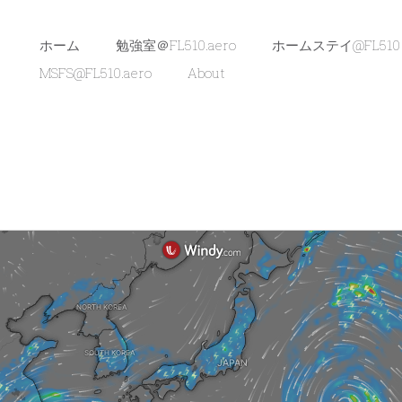
ホーム
勉強室＠FL510.aero
ホームステイ@FL510
MSFS@FL510.aero
About