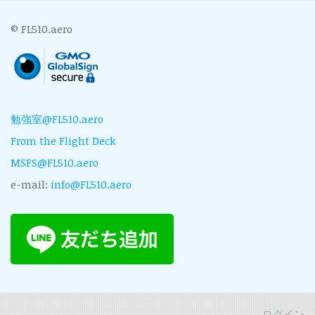
© FL510.aero
勉強室@FL510.aero
From the Flight Deck
MSFS@FL510.aero
e-mail:
info@FL510.aero
ログイン