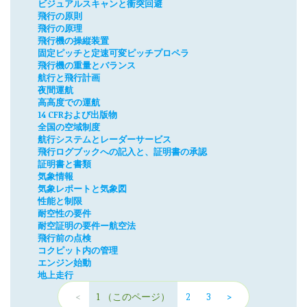
ビジュアルスキャンと衝突回避
飛行の原則
飛行の原理
飛行機の操縦装置
固定ピッチと定速可変ピッチプロペラ
飛行機の重量とバランス
航行と飛行計画
夜間運航
高高度での運航
14 CFRおよび出版物
全国の空域制度
航行システムとレーダーサービス
飛行ログブックへの記入と、証明書の承認
証明書と書類
気象情報
気象レポートと気象図
性能と制限
耐空性の要件
耐空証明の要件ー航空法
飛行前の点検
コクピット内の管理
エンジン始動
地上走行
<
1
（このページ）
2
3
>